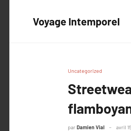
Aller
au
Voyage Intemporel
contenu
Uncategorized
Streetwear
flamboyan
par
Damien Vial
avril 1