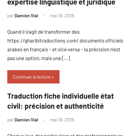
expertise linguistique et juridique
par
Damien Vial
mai 19, 2026
Aucun
commentaire
Quand il s’agit de transformer des
https://gharibitraductions.com/ documents officiels
arabes en français – et vice versa – la précision n’est
pas une option, mais une […]
Continuer la lecture
Traduction fiche individuelle état
civil: précision et authenticité
par
Damien Vial
mai 19, 2026
Aucun
commentaire
Chaque jour, des particuliers et des professionnels se