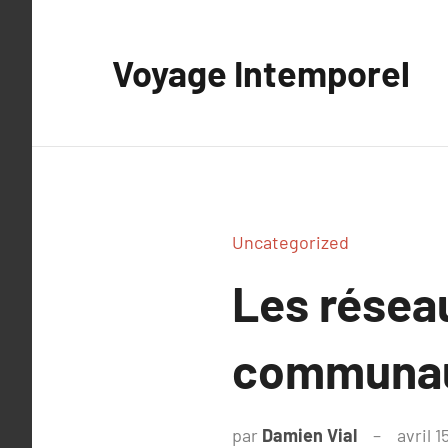
Aller
au
Voyage Intemporel
contenu
Uncategorized
Les réseau
communau
par
Damien Vial
avril 1