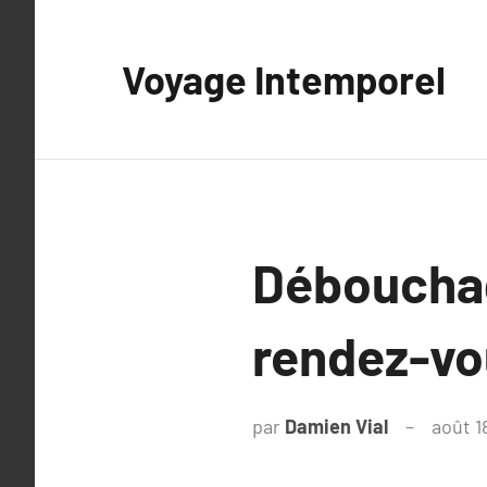
Aller
au
Voyage Intemporel
contenu
Débouchag
rendez-vo
par
Damien Vial
août 1