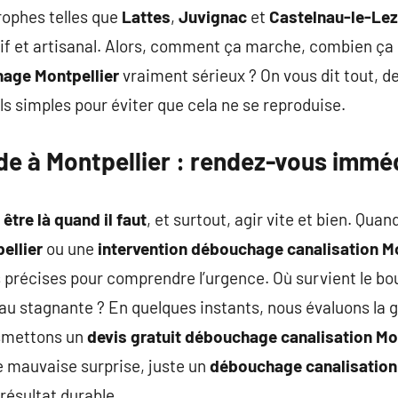
ophes telles que
Lattes
,
Juvignac
et
Castelnau-le-Lez
if et artisanal. Alors, comment ça marche, combien ça
age Montpellier
vraiment sérieux ? On vous dit tout, d
ls simples pour éviter que cela ne se reproduise.
e à Montpellier : rendez-vous immé
:
être là quand il faut
, et surtout, agir vite et bien. Qu
ellier
ou une
intervention débouchage canalisation Mo
 précises pour comprendre l’urgence. Où survient le bo
au stagnante ? En quelques instants, nous évaluons la g
smettons un
devis gratuit débouchage canalisation Mo
e mauvaise surprise, juste un
débouchage canalisation 
résultat durable.