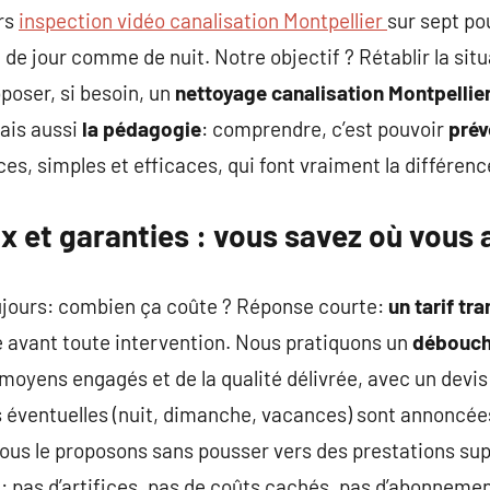
rs
inspection vidéo canalisation Montpellier
sur sept po
, de jour comme de nuit. Notre objectif ? Rétablir la sit
oposer, si besoin, un
nettoyage canalisation Montpellie
mais aussi
la pédagogie
: comprendre, c’est pouvoir
prév
es, simples et efficaces, qui font vraiment la différenc
x et garanties : vous savez où vous a
oujours: combien ça coûte ? Réponse courte:
un tarif t
avant toute intervention. Nous pratiquons un
débouch
oyens engagés et de la qualité délivrée, avec un devis é
éventuelles (nuit, dimanche, vacances) sont annoncées 
ous le proposons sans pousser vers des prestations sup
e: pas d’artifices, pas de coûts cachés, pas d’abonnemen