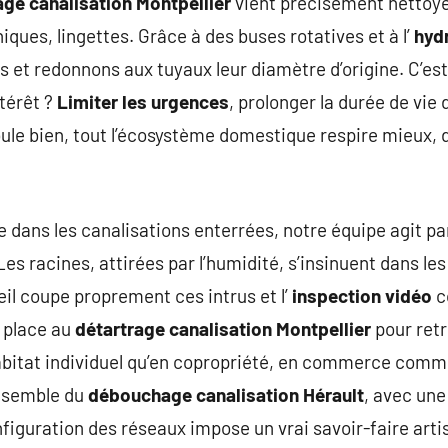
age canalisation Montpellier
vient précisément nettoye
niques, lingettes. Grâce à des buses rotatives et à l’
hydr
s et redonnons aux tuyaux leur diamètre d’origine. C’es
ntérêt ?
Limiter les urgences
, prolonger la durée de vie 
oule bien, tout l’écosystème domestique respire mieux,
re dans les canalisations enterrées, notre équipe agit p
 Les racines, attirées par l’humidité, s’insinuent dans le
il coupe proprement ces intrus et l’
inspection vidéo
co
, place au
détartrage canalisation Montpellier
pour retr
bitat individuel qu’en copropriété, en commerce comme
ensemble du
débouchage canalisation Hérault
, avec une
figuration des réseaux impose un vrai savoir-faire artis