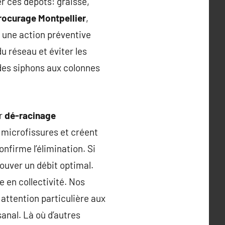
r ces dépôts: graisse,
ocurage Montpellier
,
t une action préventive
du réseau et éviter les
 des siphons aux colonnes
ar
dé-racinage
s microfissures et créent
nfirme l’élimination. Si
ouver un débit optimal.
 en collectivité. Nos
 attention particulière aux
anal. Là où d’autres