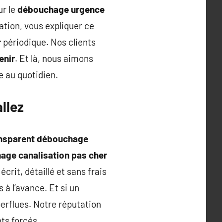
ur le
débouchage urgence
uation, vous expliquer ce
r
périodique. Nos clients
enir
. Et là, nous aimons
e au quotidien.
llez
ransparent débouchage
age canalisation pas cher
crit, détaillé et sans frais
à l’avance. Et si un
erflues. Notre réputation
ts forcés.