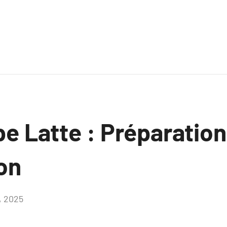
be Latte : Préparation
on
, 2025
Aucun
commentaire