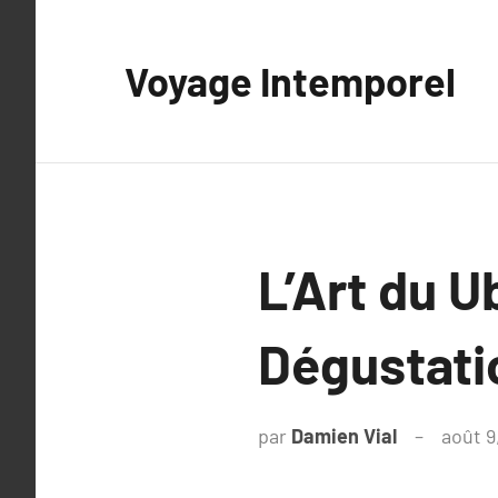
Aller
au
Voyage Intemporel
contenu
L’Art du U
Dégustati
par
Damien Vial
août 9