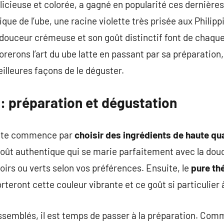
élicieuse et colorée, a gagné en popularité ces dernière
nique de l’ube, une racine violette très prisée aux Phili
a douceur crémeuse et son goût distinctif font de chaque
orerons l’art du ube latte en passant par sa préparation
eilleures façons de le déguster.
e : préparation et dégustation
latte commence par
choisir des ingrédients de haute qua
 goût authentique qui se marie parfaitement avec la do
oirs ou verts selon vos préférences. Ensuite, le
pure th
teront cette couleur vibrante et ce goût si particulier 
assemblés, il est temps de passer à la préparation. Com