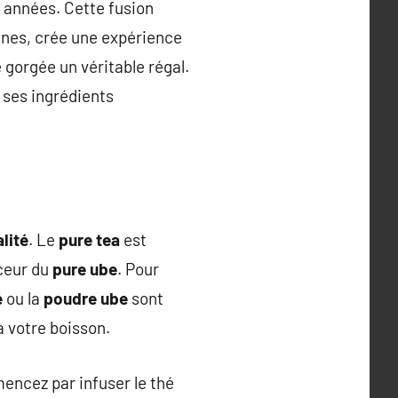
s années. Cette fusion
ppines, crée une expérience
 gorgée un véritable régal.
, ses ingrédients
lité
. Le
pure tea
est
uceur du
pure ube
. Pour
é
ou la
poudre ube
sont
à votre boisson.
mencez par infuser le thé