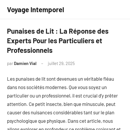
Aller
Voyage Intemporel
au
contenu
Punaises de Lit : La Réponse des
Experts Pour les Particuliers et
Professionnels
par
Damien Vial
juillet 29, 2025
Aucun
commentaire
Les punaises de lit sont devenues un véritable fléau
dans nos sociétés modernes. Que vous soyez un
particulier ou un professionnel, il est crucial d’y prêter
attention. Ce petit insecte, bien que minuscule, peut
causer des nuisances considérables tant sur le plan
psychologique que physique. Dans cet article, nous
allons explorer en profondeur ce problème croissant et