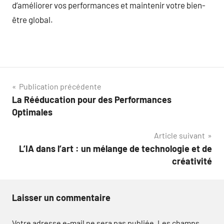
d’améliorer vos performances et maintenir votre bien-
être global.
Navigation
Publication précédente
La Rééducation pour des Performances
de
Optimales
l’article
Article suivant
L’IA dans l’art : un mélange de technologie et de
créativité
Laisser un commentaire
Votre adresse e-mail ne sera pas publiée.
Les champs