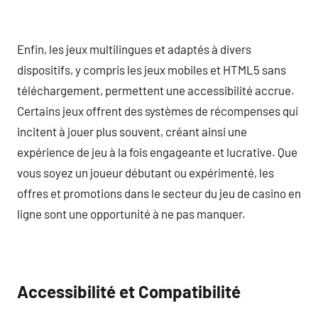
Enfin, les jeux multilingues et adaptés à divers
dispositifs, y compris les jeux mobiles et HTML5 sans
téléchargement, permettent une accessibilité accrue.
Certains jeux offrent des systèmes de récompenses qui
incitent à jouer plus souvent, créant ainsi une
expérience de jeu à la fois engageante et lucrative. Que
vous soyez un joueur débutant ou expérimenté, les
offres et promotions dans le secteur du jeu de casino en
ligne sont une opportunité à ne pas manquer.
Accessibilité et Compatibilité