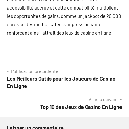
accessibilité accrue et cette compatibilité multiplient
les opportunités de gains, comme un jackpot de 20 000
euros ou des multiplicateurs impressionnants,
renforçant ainsi l’attrait des jeux de casino en ligne.
Navigation
Publication précédente
Les Meilleurs Outils pour les Joueurs de Casino
de
En Ligne
l’article
Article suivant
Top 10 des Jeux de Casino En Ligne
Laisser un commentaire