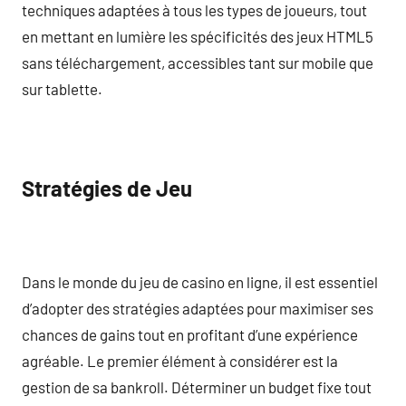
techniques adaptées à tous les types de joueurs, tout
en mettant en lumière les spécificités des jeux HTML5
sans téléchargement, accessibles tant sur mobile que
sur tablette.
Stratégies de Jeu
Dans le monde du jeu de casino en ligne, il est essentiel
d’adopter des stratégies adaptées pour maximiser ses
chances de gains tout en profitant d’une expérience
agréable. Le premier élément à considérer est la
gestion de sa bankroll. Déterminer un budget fixe tout