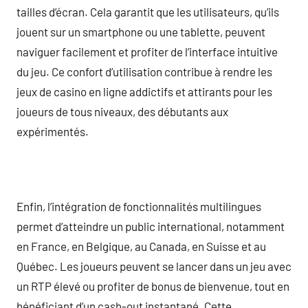
tailles d’écran. Cela garantit que les utilisateurs, qu’ils
jouent sur un smartphone ou une tablette, peuvent
naviguer facilement et profiter de l’interface intuitive
du jeu. Ce confort d’utilisation contribue à rendre les
jeux de casino en ligne addictifs et attirants pour les
joueurs de tous niveaux, des débutants aux
expérimentés.
Enfin, l’intégration de fonctionnalités multilingues
permet d’atteindre un public international, notamment
en France, en Belgique, au Canada, en Suisse et au
Québec. Les joueurs peuvent se lancer dans un jeu avec
un RTP élevé ou profiter de bonus de bienvenue, tout en
bénéficiant d’un cash-out instantané. Cette