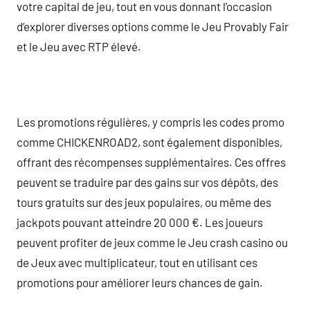
votre capital de jeu, tout en vous donnant l’occasion
d’explorer diverses options comme le Jeu Provably Fair
et le Jeu avec RTP élevé.
Les promotions régulières, y compris les codes promo
comme CHICKENROAD2, sont également disponibles,
offrant des récompenses supplémentaires. Ces offres
peuvent se traduire par des gains sur vos dépôts, des
tours gratuits sur des jeux populaires, ou même des
jackpots pouvant atteindre 20 000 €. Les joueurs
peuvent profiter de jeux comme le Jeu crash casino ou
de Jeux avec multiplicateur, tout en utilisant ces
promotions pour améliorer leurs chances de gain.