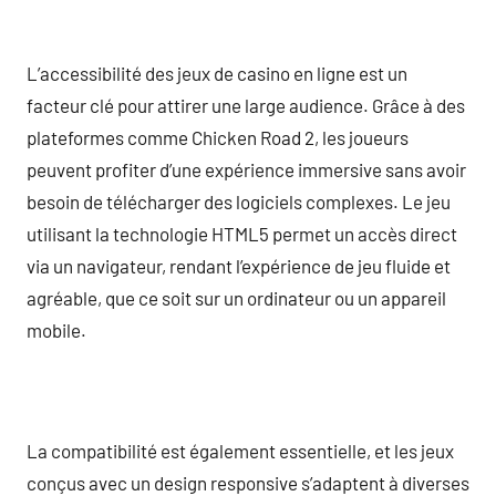
L’accessibilité des jeux de casino en ligne est un
facteur clé pour attirer une large audience. Grâce à des
plateformes comme Chicken Road 2, les joueurs
peuvent profiter d’une expérience immersive sans avoir
besoin de télécharger des logiciels complexes. Le jeu
utilisant la technologie HTML5 permet un accès direct
via un navigateur, rendant l’expérience de jeu fluide et
agréable, que ce soit sur un ordinateur ou un appareil
mobile.
La compatibilité est également essentielle, et les jeux
conçus avec un design responsive s’adaptent à diverses