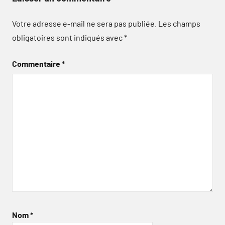
Votre adresse e-mail ne sera pas publiée.
Les champs
obligatoires sont indiqués avec
*
Commentaire
*
Nom
*