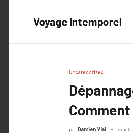
Aller
au
Voyage Intemporel
contenu
Uncategorized
Dépannage
Comment 
par
Damien Vial
mai 6,